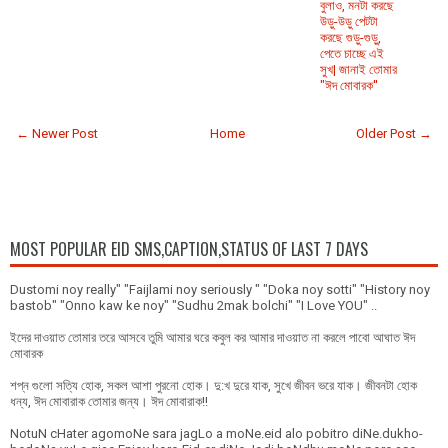
বুলাও, মনটা করছে
উড়ু-উড়ু পেটটা
করছে গুড়ু-গুড়ু,
পেতে চাচ্ছে এই
সুখ| জানাই তোমার
"ঈদ মোবারক''
← Newer Post
Home
Older Post →
MOST POPULAR EID SMS,CAPTION,STATUS OF LAST 7 DAYS
Dustomi noy really" "Faijlami noy seriously " "Doka noy sotti" "History noy
bastob" "Onno kaw ke noy" "Sudhu 2mak bolchi" "I Love YOU" ..
ইদের দাওয়াত তোমার তরে আসবে তুমি আমার ঘরে কবুল কর আমার দাওয়াত না করলে পাবো আঘাত ঈদ
মোবারক
শপ্ন গুলো সত্যি হোক, সকল আশা পুরনো হোক। দু:খ দুরে যাক, সুখে জীবন ভরে যাক। জীবনটা হোক
ধন্য, ঈদ মোবারাক তোমার জন্য। ঈদ মোবারাক!!
NotuN cHater agomoNe sara jagLo a moNe.eid alo pobitro diNe.dukho-