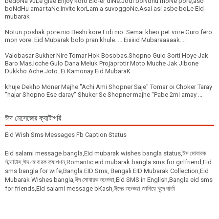
bedoNa vuLe giae Enjoy koro Eid-er diNe.Jodi boNdhu moNe pore,aso
boNdHu amar taNe.Invite korLam a suvoggoNe.Asai asi asbe boLe Eid-
mubarak
Notun poshak pore nio Beshi kore Eidi nio. Semai kheo pet vore Guro fero
mon vore. Eid Mubarak bolo pran khule. ....Eiiiiiid Mubaraaaaak....
Valobasar Sukher Nire Tomar Hok Bosobas.Shopno Gulo Sorti Hoye Jak
Baro Mas.Icche Gulo Dana Meluk Projaprotir Moto Muche Jak Jibone
Dukkho Ache Joto. Ei Kamonay Eid MubaraK
khuje Dekho Moner Majhe "Achi Ami Shopner Saje" Tomar oi Choker Taray
"hajar Shopno Ese daray" Shuker Se Shopner majhe "Pabe 2mi amay ...
ঈদ মেসেজের ক্যাটাগরি
Eid Wish Sms Messages Fb Caption Status
Eid salami message bangla,Eid mubarak wishes bangla status,ঈদ মোবারক
স্ট্যাটাস,ঈদ মোবারক ক্যাপশন,Romantic eid mubarak bangla sms for girlfriend,Eid
sms bangla for wife,Bangla EID Sms, Bengali EID Mubarak Collection,Eid
Mubarak Wishes bangla,ঈদ মোবারক শুভেচ্ছা,Eid SMS in English,Bangla eid sms
for friends,Eid salami message bKash,ঈদের শুভেচ্ছা জানিয়ে খুদে বার্তা