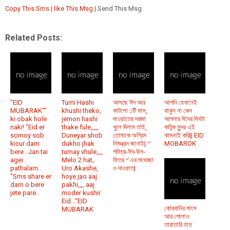
Copy This Sms
|
like This Msg
| Send This Msg
Related Posts:
"EID
Tumi Hashi
আসছে ঈদ আর
আপনি যেখানেই
MUBARAK""
khushi theko,
কাটলো ১টি মাস,
থাকুন না কেন
ki obak hole
jemon hashi
দাওয়াতের দরজা
আপনার ঈদের দিনটা
naki! "Eid er
thake fule,,,,,
খুলে দিলাম তাই,
কাটুক সুন্দর এই
somoy sob
Duneyar shob
তোমাকে অগ্রিম
কামনাই করি|| EID
kicur dam
dukho jhak
নিমন্ত্রন জানাই| ৺
MOBAROK
bere . Jan tai
tumay vhule,,,,
পবিত্র-ঈদ-উল-
agei
Melo 2 hat,
ফিতর ৺ এর শুভেচ্ছা
pathalam..
Uro Akashe,
ও দাওয়াত|
"Sms share er
hoye jao aaj
dam o bere
pakhi,,,, aaj
jete pare..
moder kushir
Eid...“EID
কোরবানির মাংস
MUBARAK
আর পোলাও
তারাতারি হাত