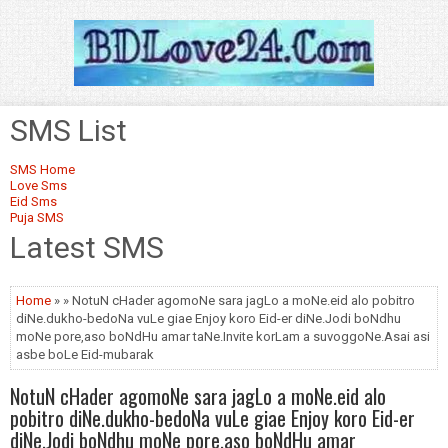
SMS List
SMS Home
Love Sms
Eid Sms
Puja SMS
Latest SMS
Home
» » NotuN cHader agomoNe sara jagLo a moNe.eid alo pobitro
diNe.dukho-bedoNa vuLe giae Enjoy koro Eid-er diNe.Jodi boNdhu
moNe pore,aso boNdHu amar taNe.Invite korLam a suvoggoNe.Asai asi
asbe boLe Eid-mubarak
NotuN cHader agomoNe sara jagLo a moNe.eid alo
pobitro diNe.dukho-bedoNa vuLe giae Enjoy koro Eid-er
diNe.Jodi boNdhu moNe pore,aso boNdHu amar