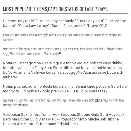
MOST POPULAR EID SMS,CAPTION,STATUS OF LAST 7 DAYS
Dustomi noy really" "Faijlami noy seriously " "Doka noy sotti" "History noy
bastob" "Onno kaw ke noy" "Sudhu 2mak bolchi" "I Love YOU" ..
ইদের দাওয়াত তোমার তরে আসবে তুমি আমার ঘরে কবুল কর আমার দাওয়াত না করলে পাবো আঘাত ঈদ
মোবারক
শপ্ন গুলো সত্যি হোক, সকল আশা পুরনো হোক। দু:খ দুরে যাক, সুখে জীবন ভরে যাক। জীবনটা হোক
ধন্য, ঈদ মোবারাক তোমার জন্য। ঈদ মোবারাক!!
NotuN cHater agomoNe sara jagLo a moNe.eid alo pobitro diNe.dukho-
bedoNa vuLe giae Enjoy koro Eid-er diNe.Jodi boNdhu moNe pore,aso
boNdHu amar taNe.Invite korLam a suvoggoNe.Asai asi asbe boLe Eid-
mubarak
Notun poshak pore nio Beshi kore Eidi nio. Semai kheo pet vore Guro fero
mon vore. Eid Mubarak bolo pran khule. ....Eiiiiiid Mubaraaaaak....
চিঠি দিয়ে নয়. ফুল দিয়ে নয়. কার্ড দিয়ে নয়. কল দিয়ে নয়. মনের গহীন থেকে মিষ্টি SMS দিয়ে জানাই ঈদের
শুভেচ্ছা. ঈদ মোবারক..
Valobasar Sukher Nire Tomar Hok Bosobas.Shopno Gulo Sorti Hoye Jak
Baro Mas.Icche Gulo Dana Meluk Projaprotir Moto Muche Jak Jibone
Dukkho Ache Joto. Ei Kamonay Eid MubaraK