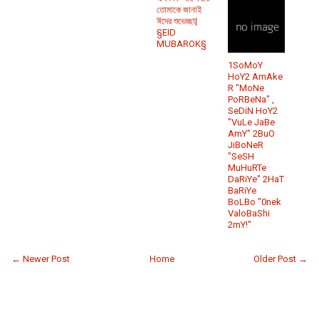
তোমাকে জানাই
ঈদের শুভেচ্ছা|
§EID
MUBAROK§
1SoMoY
HoY2 AmAke
R "MoNe
PoRBeNa" ,
SeDiN HoY2
"VuLe JaBe
AmY" 2BuO
JiBoNeR
"SeSH
MuHuRTe
DaRiYe" 2HaT
BaRiYe
BoLBo "0nek
ValoBaShi
2mY!"
← Newer Post
Home
Older Post →