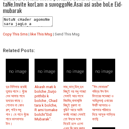
taNe.Invite korLam a suvoggoNe.Asai asi asbe boLe Eid-
mubarak
Copy This Sms
|
like This Msg
| Send This Msg
Related Posts:
দুর নিলিমায় রয়েছি
Akash mati k
মাছ,ভাত,ডিম,দুধ
"ঈদ মোবারক"
তুমার পাসে। খুঁজে
bolche ,Surjo
কিছুই নয় শুধু লাচ্ছা
পবিত্র ঈদ উল
দেখ আমায় পাবে
prithibi k
সেমাই আর সাথে
ফিতরের শুভেচ্ছা ও
হৃদয়ের কাছে।
bolche , Chad
কিচমিচ,বাদাম|কি
অভিনন্দন| এবারের
শোনাব না কোন
tara k bolche,
কিছুই বুঝলা না
ঈদটি আপনার ও
গল্প, গাইব শুধু
R ami tomake
বুঝি? আরে আমি
আপনার পরিবারে
গান। যে গানে খুঁজে
bolchi"Eid
বলছি লাচ্ছা সেমাই
নিয়ে আসুক শান্তির
পাবে ভালবাসার
Mubarak".
তো ঈদকে সঙ্গে
বার্তা|
টান।
নিয়েই চলে এলো
এখন কি আর করার