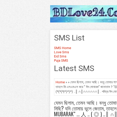
SMS List
SMS Home
Love Sms
Eid Sms
Puja SMS
Latest SMS
Home
» » যেমন ছিলাম, তেমন আছি। বন্ধু তোমার পাশ
তাহলে কি এসএমএস করে " ঈদ মোবারক" জানাতাম ? "
(*(*(*|*)*)*) ..║ ∩║∩∩∩∩∩∩║ . পবিত্র ঈদ মোব
যেমন ছিলাম, তেমন আছি। বন্ধু তোমা
মিছি? যদি তোমায় ভুলে জেতাম, তাহ
MUBARAK" ... 人 .. ( ◎ ) ..║ ∩║__