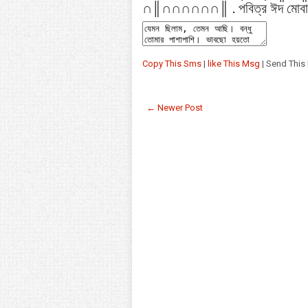
∩║∩∩∩∩∩∩║ . পবিত্র ঈদ মোবা
Copy This Sms
|
like This Msg
| Send This
← Newer Post