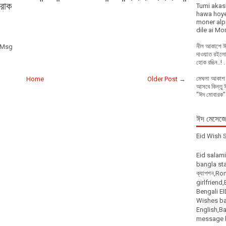
রাক
Tumi akas
hawa hoye
moner alpo
dile ai Mo
নীল আকাশে ঈদ
 Msg
দাওয়াত রইলো
হোক রঙিন..! .
মেঘলা আকাশ মে
Home
Older Post →
আসবে কিন্তু ঈ
"ঈদ মোবারক"
ঈদ মেসেজের
Eid Wish 
Eid salam
bangla stat
ক্যাপশন,R
girlfriend
Bengali E
Wishes ban
English,Ba
message bKas