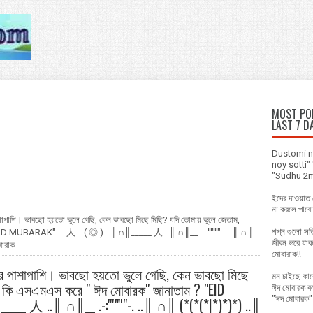
MOST POP
LAST 7 D
Dustomi no
noy sotti
"Sudhu 2ma
ইদের দাওয়াত
না করলে পাব
াপাশি। ভাবছো হয়তো ভুলে গেছি, কেন ভাবছো মিছে মিছি? যদি তোমায় ভুলে জেতাম,
শপ্ন গুলো সত
EID MUBARAK" ... 人 .. ( ◎ ) ..║ ∩║_____ 人 ..║ ∩║__ .-:'''"''"-. ..║ ∩║
জীবন ভরে যা
ারাক
মোবারাক!!
র পাশাপাশি। ভাবছো হয়তো ভুলে গেছি, কেন ভাবছো মিছে
মন চাইছে কার
লে কি এসএমএস করে " ঈদ মোবারক" জানাতাম ? "EID
ঈদ মোবারক বল
"ঈদ মোবারক"
___ 人 ..║ ∩║__ .-:'''"''"-. ..║ ∩║ (*(*(*|*)*)*) ..║