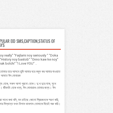
ULAR EID SMS,CAPTION,STATUS OF
AYS
y really" "Faijlami noy seriously " "Doka
" "History noy bastob" "Onno kaw ke noy"
k bolchi" "I Love YOU" ..
 তোমার তরে আসবে তুমি আমার ঘরে কবুল কর আমার দাওয়াত
ো আঘাত ঈদ মোবারক
্যি হোক, সকল আশা পুরনো হোক। দু:খ দুরে যাক, সুখে
ক। জীবনটা হোক ধন্য, ঈদ মোবারাক তোমার জন্য। ঈদ
ো সাথে কথা বলি, মন চাইছে কোনো প্রিয়জনকে স্মরণ করি,
ার সিদ্ধান্ত যখন নিলাম ভাবলাম তোমাকে দিয়েই শুরু করি।