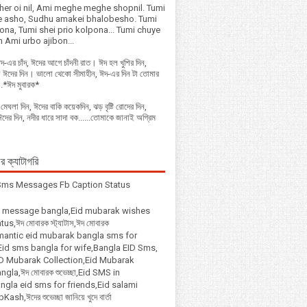
her oi nil, Ami meghe meghe shopnil. Tumi
 asho, Sudhu amakei bhalobesho. Tumi
na, Tumi shei prio kolpona... Tumi chuye
n Ami urbo ajibon...
-এর চাঁদ, ঈদের আগে চাঁদনী রাত। ঈদ হল খুশির দিন,
 ঈদের দিন। ভালো থেকো সীমাহীন, ঈদ-এর দিন টা তোমার
 .*ঈদ মুবারক*
ঘলা দিন, ঈদের বাকি কয়েকদিন, ঝড় বৃষ্টি রোদের দিন,
দের দিন, নদীর ধারে সাদা বক......তোমাকে জানাই অগ্রিম
 ক্যাটাগরি
Sms Messages Fb Caption Status
i message bangla,Eid mubarak wishes
us,ঈদ মোবারক স্ট্যাটাস,ঈদ মোবারক
omantic eid mubarak bangla sms for
,Eid sms bangla for wife,Bangla EID Sms,
ID Mubarak Collection,Eid Mubarak
gla,ঈদ মোবারক শুভেচ্ছা,Eid SMS in
ngla eid sms for friends,Eid salami
h,ঈদের শুভেচ্ছা জানিয়ে খুদে বার্তা