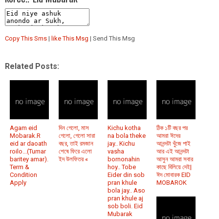
Copy This Sms
|
like This Msg
| Send This Msg
Related Posts:
Agam eid
দিন গেলো, মাস
Kichu kotha
ঠিক ১টি বছর পর
Mobarak.R
গেলো, গেলো সারা
na bola theke
আমরা ঈদের
eid ar daoath
বছর, তাই রমজান
jay.. Kichu
আনন্দটা খুঁজে পাই
roilo...(Tumar
শেষে ফিরে এলো
vasha
আর এই আনন্দটা
baritey amar).
ইদ উলফিতর «
bornonahin
আসুন আমরা সবার
Term &
hoy.. Tobe
কাছে বিলিয়ে দেই|
Condition
Eider din sob
ঈদ মোবারক EID
Apply
pran khule
MOBAROK
bola jay.. Aso
pran khule aj
sob boli. Eid
Mubarak