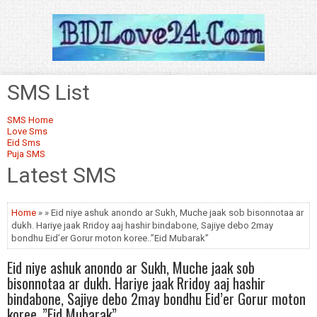
SMS List
SMS Home
Love Sms
Eid Sms
Puja SMS
Latest SMS
Home
» » Eid niye ashuk anondo ar Sukh, Muche jaak sob bisonnotaa ar
dukh. Hariye jaak Rridoy aaj hashir bindabone, Sajiye debo 2may
bondhu Eid’er Gorur moton koree..”Eid Mubarak”
Eid niye ashuk anondo ar Sukh, Muche jaak sob
bisonnotaa ar dukh. Hariye jaak Rridoy aaj hashir
bindabone, Sajiye debo 2may bondhu Eid’er Gorur moton
koree..”Eid Mubarak”