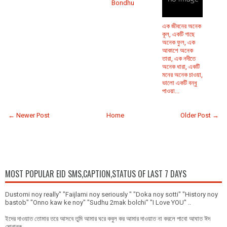
Bondhu
এক জীবনের অনেক
কূল, একটি গাছে
অনেক ফুল, এক
আকাশে অনেক
তারা, এক নদীতে
অনেক ধারা, একটি
মনের অনেক চাওয়া,
ভালো একটি বন্ধু
পাওয়া...
← Newer Post
Home
Older Post →
MOST POPULAR EID SMS,CAPTION,STATUS OF LAST 7 DAYS
Dustomi noy really" "Faijlami noy seriously " "Doka noy sotti" "History noy
bastob" "Onno kaw ke noy" "Sudhu 2mak bolchi" "I Love YOU" ..
ইদের দাওয়াত তোমার তরে আসবে তুমি আমার ঘরে কবুল কর আমার দাওয়াত না করলে পাবো আঘাত ঈদ
মোবারক