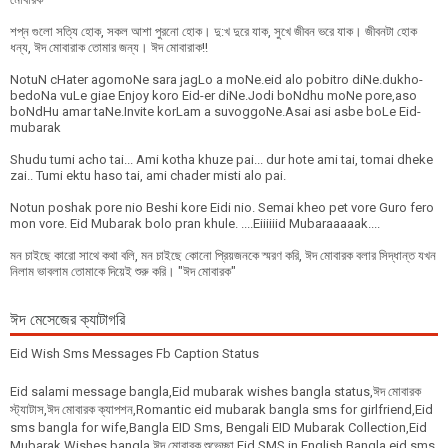
শপ্ন গুলো সত্যি হোক, সকল আশা পুরনো হোক। দু:খ দুরে যাক, সুখে জীবন ভরে যাক। জীবনটা হোক
ধন্য, ঈদ মোবারাক তোমার জন্য। ঈদ মোবারাক!!
NotuN cHater agomoNe sara jagLo a moNe.eid alo pobitro diNe.dukho-
bedoNa vuLe giae Enjoy koro Eid-er diNe.Jodi boNdhu moNe pore,aso
boNdHu amar taNe.Invite korLam a suvoggoNe.Asai asi asbe boLe Eid-
mubarak
Shudu tumi acho tai... Ami kotha khuze pai... dur hote ami tai, tomai dheke
zai.. Tumi ektu haso tai, ami chader misti alo pai.
Notun poshak pore nio Beshi kore Eidi nio. Semai kheo pet vore Guro fero
mon vore. Eid Mubarak bolo pran khule. ....Eiiiiiid Mubaraaaaak....
মন চাইছে কারো সাথে কথা বলি, মন চাইছে কোনো প্রিয়জনকে স্মরণ করি, ঈদ মোবারক বলার সিদ্ধান্ত যখন
নিলাম ভাবলাম তোমাকে দিয়েই শুরু করি। "ঈদ মোবারক"
ঈদ মেসেজের ক্যাটাগরি
Eid Wish Sms Messages Fb Caption Status
Eid salami message bangla,Eid mubarak wishes bangla status,ঈদ মোবারক
স্ট্যাটাস,ঈদ মোবারক ক্যাপশন,Romantic eid mubarak bangla sms for girlfriend,Eid
sms bangla for wife,Bangla EID Sms, Bengali EID Mubarak Collection,Eid
Mubarak Wishes bangla,ঈদ মোবারক শুভেচ্ছা,Eid SMS in English,Bangla eid sms